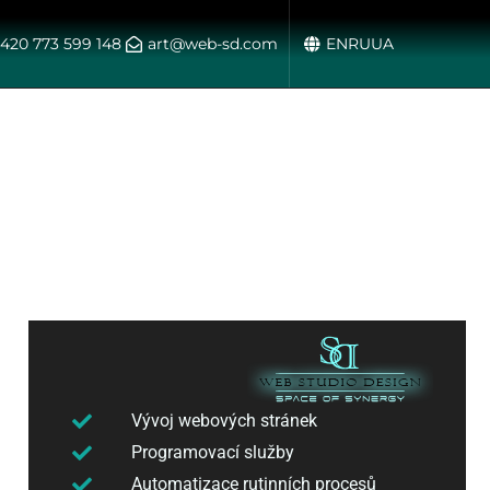
420 773 599 148
art@web-sd.com
EN
RU
UA
Vývoj webových stránek
Programovací služby
Automatizace rutinních procesů