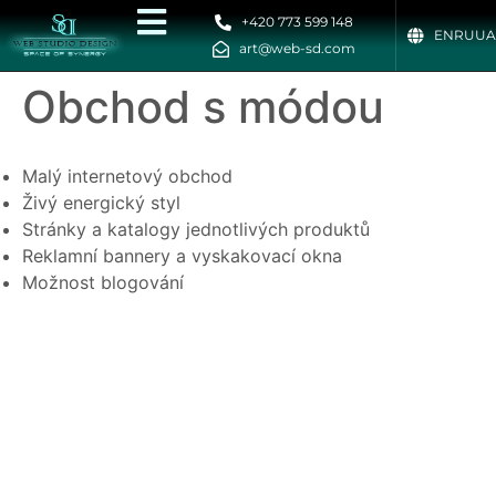
+420 773 599 148
EN
RU
UA
art@web-sd.com
Obchod s módou
Malý internetový obchod
Živý energický styl
Stránky a katalogy jednotlivých produktů
Reklamní bannery a vyskakovací okna
Možnost blogování