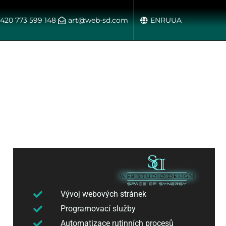
420 773 599 148
art@web-sd.com
EN
RU
UA
Vývoj webových stránek
Programovací služby
Automatizace rutinních procesů