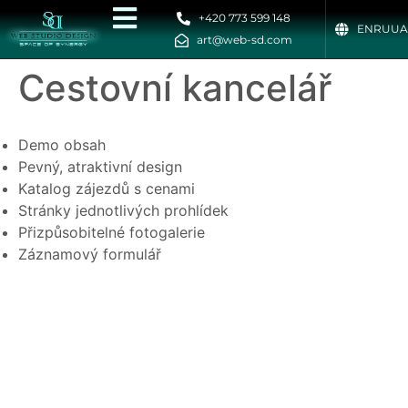
+420 773 599 148
EN
RU
UA
art@web-sd.com
Cestovní kancelář
Demo obsah
Pevný, atraktivní design
Katalog zájezdů s cenami
Stránky jednotlivých prohlídek
Přizpůsobitelné fotogalerie
Záznamový formulář