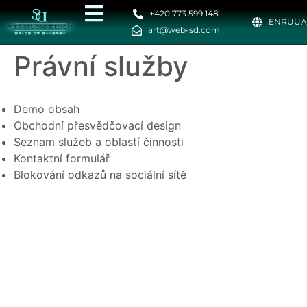
+420 773 599 148
EN
RU
UA
art@web-sd.com
Právní služby
Demo obsah
Obchodní přesvědčovací design
Seznam služeb a oblastí činnosti
Kontaktní formulář
Blokování odkazů na sociální sítě