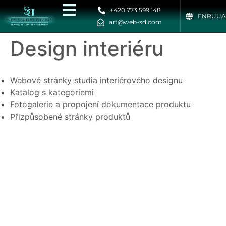
+420 773 599 148
EN
RU
UA
art@web-sd.com
Design interiéru
Webové stránky studia interiérového designu
Katalog s kategoriemi
Fotogalerie a propojení dokumentace produktu
Přizpůsobené stránky produktů