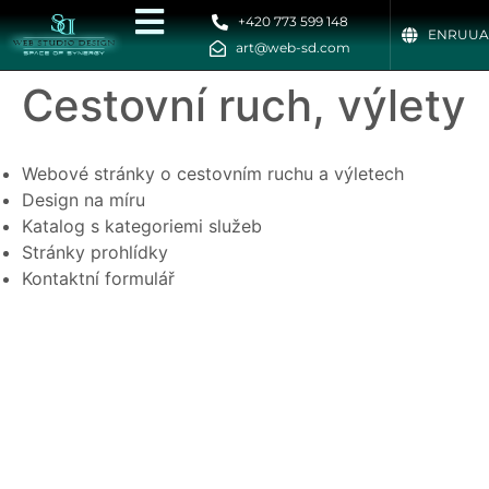
+420 773 599 148
EN
RU
UA
art@web-sd.com
Cestovní ruch, výlety
Webové stránky o cestovním ruchu a výletech
Design na míru
Katalog s kategoriemi služeb
Stránky prohlídky
Kontaktní formulář