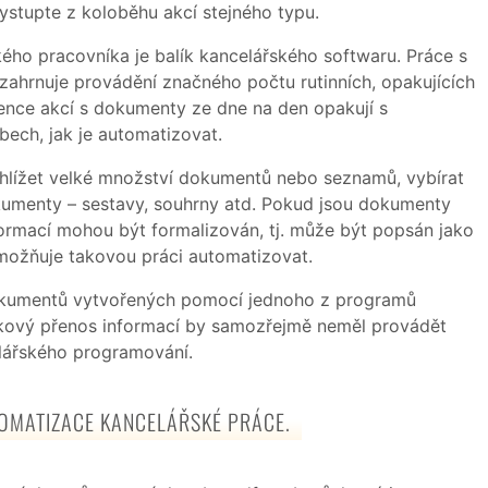
ystupte z koloběhu akcí stejného typu.
ho pracovníka je balík kancelářského softwaru. Práce s
zahrnuje provádění značného počtu rutinních, opakujících
kvence akcí s dokumenty ze dne na den opakují s
ech, jak je automatizovat.
hlížet velké množství dokumentů nebo seznamů, vybírat
okumenty – sestavy, souhrny atd. Pokud jsou dokumenty
ormací mohou být formalizován, tj. může být popsán jako
umožňuje takovou práci automatizovat.
okumentů vytvořených pomocí jednoho z programů
akový přenos informací by samozřejmě neměl provádět
celářského programování.
TOMATIZACE KANCELÁŘSKÉ PRÁCE.