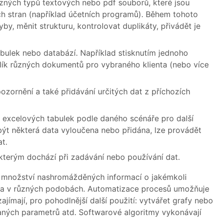
ůzných typů textových nebo pdf souborů, které jsou
ch stran (například účetních programů). Během tohoto
y, měnit strukturu, kontrolovat duplikáty, přivádět je
bulek nebo databází. Například stisknutím jednoho
lík různých dokumentů pro vybraného klienta (nebo více
ozornění a také přidávání určitých dat z příchozích
 excelových tabulek podle daného scénáře pro další
být některá data vyloučena nebo přidána, lze provádět
t.
kterým dochází při zadávání nebo používání dat.
é množství nashromážděných informací o jakémkoli
h a v různých podobách. Automatizace procesů umožňuje
jímají, pro pohodlnější další použití: vytvářet grafy nebo
aných parametrů atd. Softwarové algoritmy vykonávají