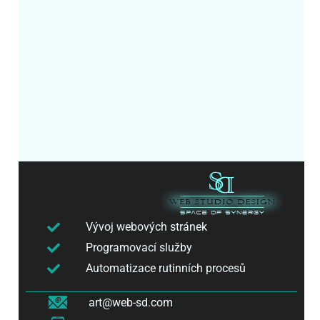
Vývoj webových stránek
Programovací služby
Automatizace rutinních procesů
art@web-sd.com