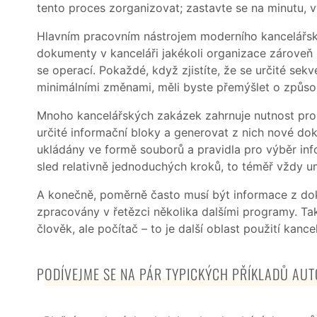
tento proces zorganizovat; zastavte se na minutu, v
Hlavním pracovním nástrojem moderního kancelářské
dokumenty v kanceláři jakékoli organizace zároveň 
se operací. Pokaždé, když zjistíte, že se určité se
minimálními změnami, měli byste přemýšlet o způsob
Mnoho kancelářských zakázek zahrnuje nutnost pro
určité informační bloky a generovat z nich nové d
ukládány ve formě souborů a pravidla pro výběr inf
sled relativně jednoduchých kroků, to téměř vždy 
A konečně, poměrně často musí být informace z d
zpracovány v řetězci několika dalšími programy. T
člověk, ale počítač – to je další oblast použití kan
PODÍVEJME SE NA PÁR TYPICKÝCH PŘÍKLADŮ AU