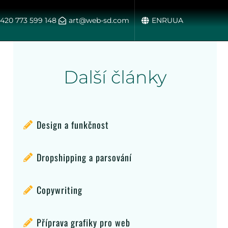
420 773 599 148
art@web-sd.com
EN
RU
UA
Další články
Design a funkčnost
Dropshipping a parsování
Copywriting
Příprava grafiky pro web