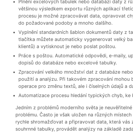
Plnění excelových tabulek nebo databází daty z r
většinou výsledkem exportu různých aplikací třetí
procesu je možné zpracovávat data, opravovat chyb
do požadované podoby a mnoho dalšího.
Vyplnění standardních šablon dokumentů daty z ta
tlačítka můžete automaticky vygenerovat velký ba
klientů) a vytisknout je nebo poslat poštou.
Práce s poštou. Automatické odpovědi, e-maily, up
dopisů do databáze nebo excelové tabulky.
Zpracování velkého množství dat z databáze nebo
použití a analýzu. Při takovém zpracování mohou 
operace pro změnu textů, ale i číselných údajů a da
Automatizace procesu hledání typických chyb, ke 
Jedním z problémů moderního světa je neuvěřiteln
problému. Často je však uložen na různých místec
rychle shromažďovat a připravovat data, která vás za
souhrnné tabulky, provádět analýzy na základě zad