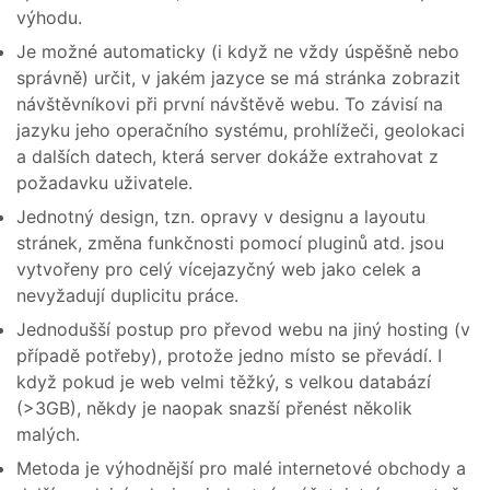
výhodu.
Je možné automaticky (i když ne vždy úspěšně nebo
správně) určit, v jakém jazyce se má stránka zobrazit
návštěvníkovi při první návštěvě webu. To závisí na
jazyku jeho operačního systému, prohlížeči, geolokaci
a dalších datech, která server dokáže extrahovat z
požadavku uživatele.
Jednotný design, tzn. opravy v designu a layoutu
stránek, změna funkčnosti pomocí pluginů atd. jsou
vytvořeny pro celý vícejazyčný web jako celek a
nevyžadují duplicitu práce.
Jednodušší postup pro převod webu na jiný hosting (v
případě potřeby), protože jedno místo se převádí. I
když pokud je web velmi těžký, s velkou databází
(>3GB), někdy je naopak snazší přenést několik
malých.
Metoda je výhodnější pro malé internetové obchody a