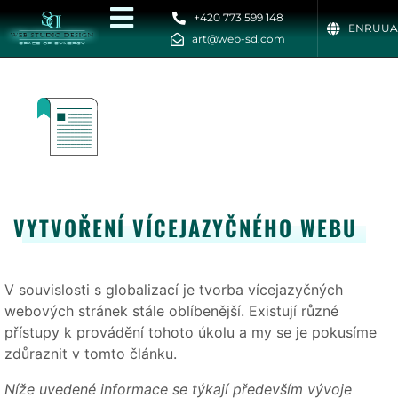
+420 773 599 148
EN
RU
UA
art@web-sd.com
VYTVOŘENÍ VÍCEJAZYČNÉHO WEBU
V souvislosti s globalizací je tvorba vícejazyčných
webových stránek stále oblíbenější. Existují různé
přístupy k provádění tohoto úkolu a my se je pokusíme
zdůraznit v tomto článku.
Níže uvedené informace se týkají především vývoje