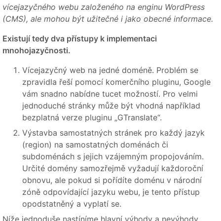
vícejazyčného webu založeného na enginu WordPress
(CMS), ale mohou být užitečné i jako obecné informace.
Existují tedy dva přístupy k implementaci
mnohojazyčnosti.
Vícejazyčný web na jedné doméně. Problém se
zpravidla řeší pomocí komerčního pluginu, Google
vám snadno nabídne tucet možností. Pro velmi
jednoduché stránky může být vhodná například
bezplatná verze pluginu „GTranslate“.
Výstavba samostatných stránek pro každý jazyk
(region) na samostatných doménách či
subdoménách s jejich vzájemným propojováním.
Určité domény samozřejmě vyžadují každoroční
obnovu, ale pokud si pořídíte doménu v národní
zóně odpovídající jazyku webu, je tento přístup
opodstatněný a vyplatí se.
Níže jednoduše nastíníme hlavní výhody a nevýhody