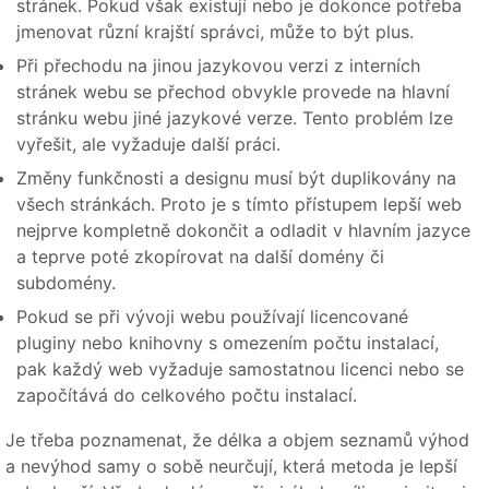
stránek. Pokud však existují nebo je dokonce potřeba
jmenovat různí krajští správci, může to být plus.
Při přechodu na jinou jazykovou verzi z interních
stránek webu se přechod obvykle provede na hlavní
stránku webu jiné jazykové verze. Tento problém lze
vyřešit, ale vyžaduje další práci.
Změny funkčnosti a designu musí být duplikovány na
všech stránkách. Proto je s tímto přístupem lepší web
nejprve kompletně dokončit a odladit v hlavním jazyce
a teprve poté zkopírovat na další domény či
subdomény.
Pokud se při vývoji webu používají licencované
pluginy nebo knihovny s omezením počtu instalací,
pak každý web vyžaduje samostatnou licenci nebo se
započítává do celkového počtu instalací.
Je třeba poznamenat, že délka a objem seznamů výhod
a nevýhod samy o sobě neurčují, která metoda je lepší