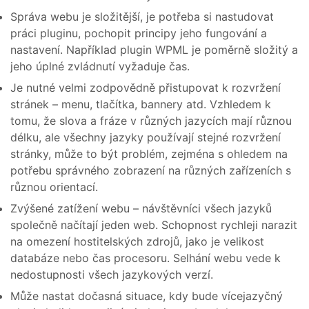
Správa webu je složitější, je potřeba si nastudovat
práci pluginu, pochopit principy jeho fungování a
nastavení. Například plugin WPML je poměrně složitý a
jeho úplné zvládnutí vyžaduje čas.
Je nutné velmi zodpovědně přistupovat k rozvržení
stránek – menu, tlačítka, bannery atd. Vzhledem k
tomu, že slova a fráze v různých jazycích mají různou
délku, ale všechny jazyky používají stejné rozvržení
stránky, může to být problém, zejména s ohledem na
potřebu správného zobrazení na různých zařízeních s
různou orientací.
Zvýšené zatížení webu – návštěvníci všech jazyků
společně načítají jeden web. Schopnost rychleji narazit
na omezení hostitelských zdrojů, jako je velikost
databáze nebo čas procesoru. Selhání webu vede k
nedostupnosti všech jazykových verzí.
Může nastat dočasná situace, kdy bude vícejazyčný